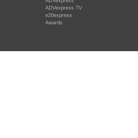
ADVexpress
ADVexpress TV
e20express
Awards