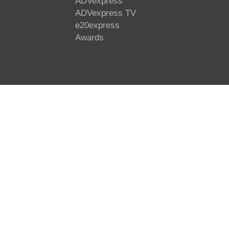
ADVexpress
ADVexpress TV
e20express
Awards