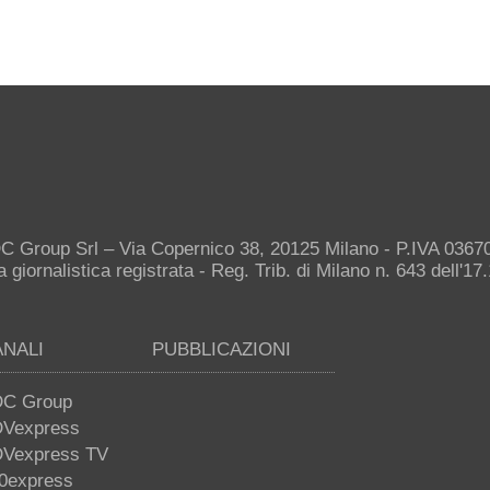
C Group Srl – Via Copernico 38, 20125 Milano - P.IVA 036
giornalistica registrata - Reg. Trib. di Milano n. 643 dell'17
ANALI
PUBBLICAZIONI
C Group
Vexpress
Vexpress TV
0express