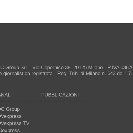
C Group Srl – Via Copernico 38, 20125 Milano - P.IVA 036
giornalistica registrata - Reg. Trib. di Milano n. 643 dell'17
ANALI
PUBBLICAZIONI
C Group
Vexpress
Vexpress TV
0express