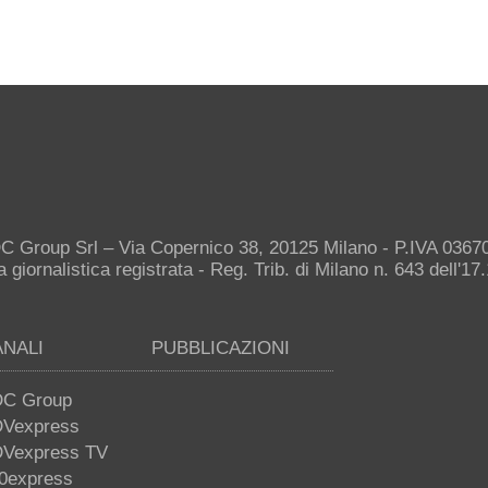
C Group Srl – Via Copernico 38, 20125 Milano - P.IVA 036
giornalistica registrata - Reg. Trib. di Milano n. 643 dell'17
ANALI
PUBBLICAZIONI
C Group
Vexpress
Vexpress TV
0express