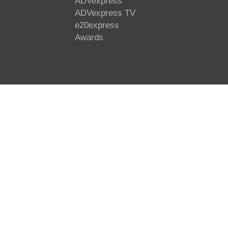
ADVexpress
ADVexpress TV
e20express
Awards