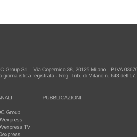
C Group Srl – Via Copernico 38, 20125 Milano - P.IVA 036
giornalistica registrata - Reg. Trib. di Milano n. 643 dell'17
ANALI
PUBBLICAZIONI
C Group
Vexpress
Vexpress TV
0express