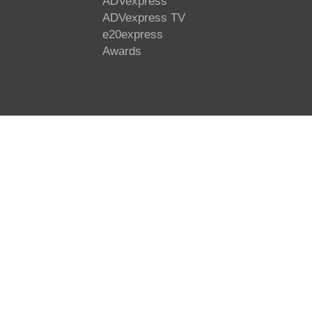
ADVexpress
ADVexpress TV
e20express
Awards