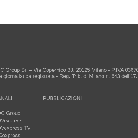
C Group Srl – Via Copernico 38, 20125 Milano - P.IVA 036
giornalistica registrata - Reg. Trib. di Milano n. 643 dell'17
ANALI
PUBBLICAZIONI
C Group
Vexpress
Vexpress TV
0express