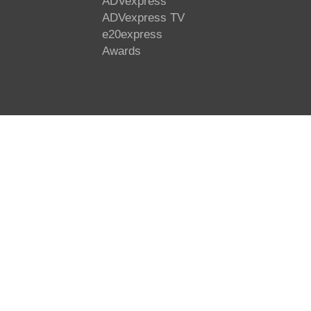
ADVexpress
ADVexpress TV
e20express
Awards