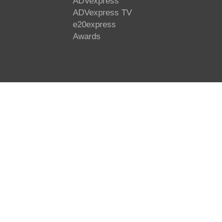
ADVexpress
ADVexpress TV
e20express
Awards