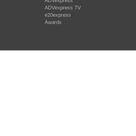
ADVexpress
ADVexpress TV
e20express
Awards