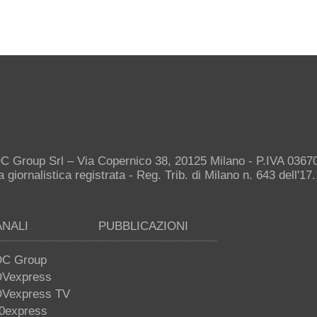
C Group Srl – Via Copernico 38, 20125 Milano - P.IVA 036
giornalistica registrata - Reg. Trib. di Milano n. 643 dell'17
ANALI
PUBBLICAZIONI
C Group
Vexpress
Vexpress TV
0express