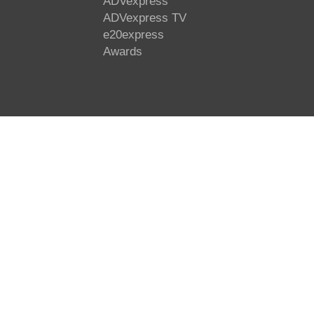
ADVexpress
ADVexpress TV
e20express
Awards