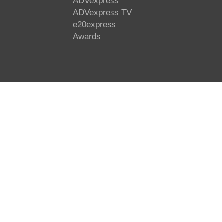
ADVexpress
ADVexpress TV
e20express
Awards