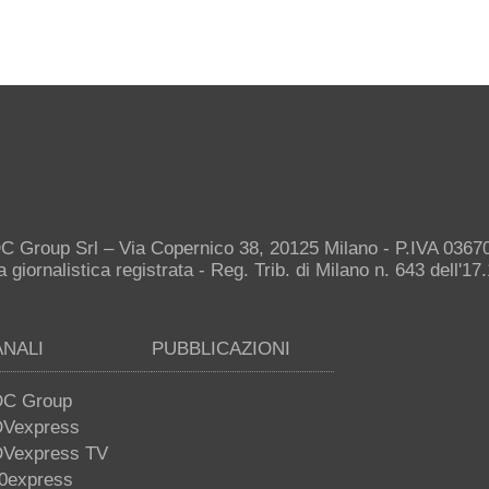
C Group Srl – Via Copernico 38, 20125 Milano - P.IVA 036
giornalistica registrata - Reg. Trib. di Milano n. 643 dell'17
ANALI
PUBBLICAZIONI
C Group
Vexpress
Vexpress TV
0express