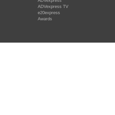
ADVexpress
ADVexpress TV
e20express
Awards