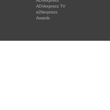
ADVexpress
ADVexpress TV
e20express
Awards