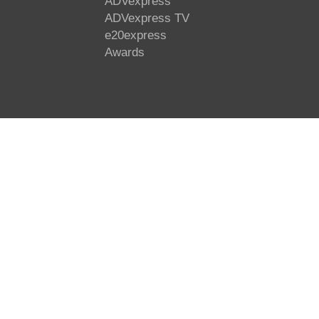
ADVexpress
ADVexpress TV
e20express
Awards