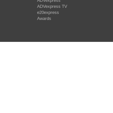
ADVexpress
ADVexpress TV
e20express
Awards