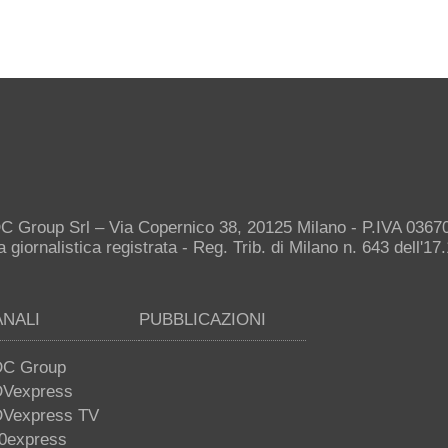
C Group Srl – Via Copernico 38, 20125 Milano - P.IVA 036
giornalistica registrata - Reg. Trib. di Milano n. 643 dell'17
ANALI
PUBBLICAZIONI
C Group
Vexpress
Vexpress TV
0express