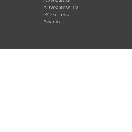
ADVexpress
ADVexpress TV
e20express
Awards