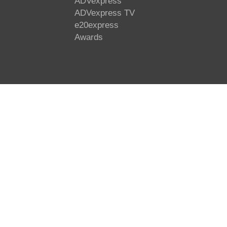
ADVexpress
ADVexpress TV
e20express
Awards