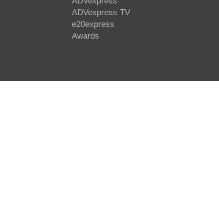
ADVexpress
ADVexpress TV
e20express
Awards