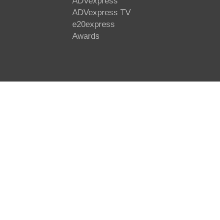
ADVexpress
ADVexpress TV
e20express
Awards