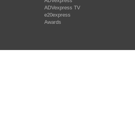
ADVexpress
ADVexpress TV
e20express
Awards