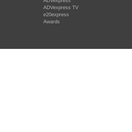
ADVexpress
ADVexpress TV
e20express
Awards